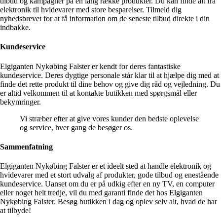
tilbud og kampagner på en lang række produkter. Du kan finde alt fra
elektronik til hvidevarer med store besparelser. Tilmeld dig
nyhedsbrevet for at få information om de seneste tilbud direkte i din
indbakke.
Kundeservice
Elgiganten Nykøbing Falster er kendt for deres fantastiske
kundeservice. Deres dygtige personale står klar til at hjælpe dig med at
finde det rette produkt til dine behov og give dig råd og vejledning. Du
er altid velkommen til at kontakte butikken med spørgsmål eller
bekymringer.
Vi stræber efter at give vores kunder den bedste oplevelse
og service, hver gang de besøger os.
Sammenfatning
Elgiganten Nykøbing Falster er et ideelt sted at handle elektronik og
hvidevarer med et stort udvalg af produkter, gode tilbud og enestående
kundeservice. Uanset om du er på udkig efter en ny TV, en computer
eller noget helt tredje, vil du med garanti finde det hos Elgiganten
Nykøbing Falster. Besøg butikken i dag og oplev selv alt, hvad de har
at tilbyde!