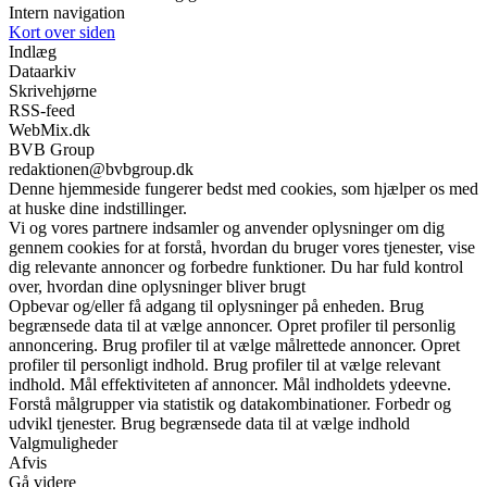
Intern navigation
Kort over siden
Indlæg
Dataarkiv
Skrivehjørne
RSS-feed
WebMix.dk
BVB Group
redaktionen@bvbgroup.dk
Denne hjemmeside fungerer bedst med cookies, som hjælper os med
at huske dine indstillinger.
Vi og vores partnere indsamler og anvender oplysninger om dig
gennem cookies for at forstå, hvordan du bruger vores tjenester, vise
dig relevante annoncer og forbedre funktioner. Du har fuld kontrol
over, hvordan dine oplysninger bliver brugt
Opbevar og/eller få adgang til oplysninger på enheden. Brug
begrænsede data til at vælge annoncer. Opret profiler til personlig
annoncering. Brug profiler til at vælge målrettede annoncer. Opret
profiler til personligt indhold. Brug profiler til at vælge relevant
indhold. Mål effektiviteten af annoncer. Mål indholdets ydeevne.
Forstå målgrupper via statistik og datakombinationer. Forbedr og
udvikl tjenester. Brug begrænsede data til at vælge indhold
Valgmuligheder
Afvis
Gå videre