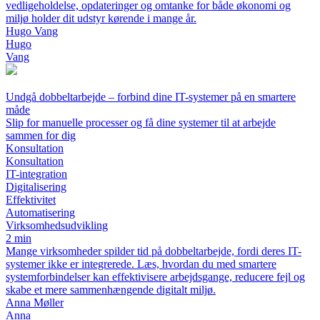
vedligeholdelse, opdateringer og omtanke for både økonomi og
miljø holder dit udstyr kørende i mange år.
Hugo Vang
Hugo
Vang
Undgå dobbeltarbejde – forbind dine IT-systemer på en smartere
måde
Slip for manuelle processer og få dine systemer til at arbejde
sammen for dig
Konsultation
Konsultation
IT-integration
Digitalisering
Effektivitet
Automatisering
Virksomhedsudvikling
2 min
Mange virksomheder spilder tid på dobbeltarbejde, fordi deres IT-
systemer ikke er integrerede. Læs, hvordan du med smartere
systemforbindelser kan effektivisere arbejdsgange, reducere fejl og
skabe et mere sammenhængende digitalt miljø.
Anna Møller
Anna