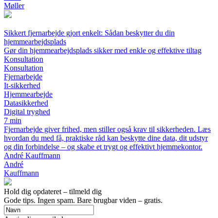
Møller
Sikkert fjernarbejde gjort enkelt: Sådan beskytter du din
hjemmearbejdsplads
Gør din hjemmearbejdsplads sikker med enkle og effektive tiltag
Konsultation
Konsultation
Fjernarbejde
It-sikkerhed
Hjemmearbejde
Datasikkerhed
Digital tryghed
7 min
Fjernarbejde giver frihed, men stiller også krav til sikkerheden. Læs
hvordan du med få, praktiske råd kan beskytte dine data, dit udstyr
og din forbindelse – og skabe et trygt og effektivt hjemmekontor.
André Kauffmann
André
Kauffmann
Hold dig opdateret – tilmeld dig
Gode tips. Ingen spam. Bare brugbar viden – gratis.