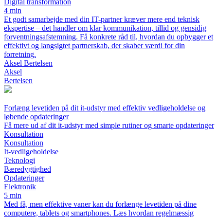
Digital transformation
4 min
Et godt samarbejde med din IT-partner kræver mere end teknisk
ekspertise – det handler om klar kommunikation, tillid og gensidig
forventningsafstemning. Få konkrete råd til, hvordan du opbygger et
effektivt og langsigtet partnerskab, der skaber værdi for din
forretning.
Aksel Bertelsen
Aksel
Bertelsen
Forlæng levetiden på dit it-udstyr med effektiv vedligeholdelse og
løbende opdateringer
Få mere ud af dit it-udstyr med simple rutiner og smarte opdateringer
Konsultation
Konsultation
It-vedligeholdelse
Teknologi
Bæredygtighed
Opdateringer
Elektronik
5 min
Med få, men effektive vaner kan du forlænge levetiden på dine
computere, tablets og smartphones. Læs hvordan regelmæssig