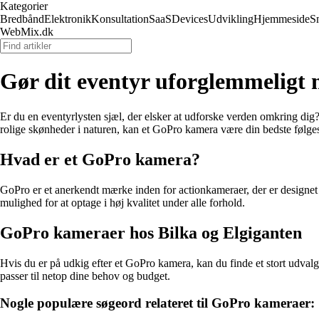
Kategorier
Bredbånd
Elektronik
Konsultation
SaaS
Devices
Udvikling
Hjemmeside
S
WebMix.dk
Gør dit eventyr uforglemmeligt
Er du en eventyrlysten sjæl, der elsker at udforske verden omkring dig? 
rolige skønheder i naturen, kan et GoPro kamera være din bedste følge
Hvad er et GoPro kamera?
GoPro er et anerkendt mærke inden for actionkameraer, der er designet
mulighed for at optage i høj kvalitet under alle forhold.
GoPro kameraer hos Bilka og Elgiganten
Hvis du er på udkig efter et GoPro kamera, kan du finde et stort udv
passer til netop dine behov og budget.
Nogle populære søgeord relateret til GoPro kameraer: