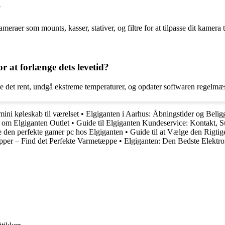
?
aer som mounts, kasser, stativer, og filtre for at tilpasse dit kamera til
 at forlænge dets levetid?
de det rent, undgå ekstreme temperaturer, og opdater softwaren regelmæs
 mini køleskab til værelset
•
Elgiganten i Aarhus: Åbningstider og Beli
e om Elgiganten Outlet
•
Guide til Elgiganten Kundeservice: Kontakt, 
ge den perfekte gamer pc hos Elgiganten
•
Guide til at Vælge den Rigt
æpper – Find det Perfekte Varmetæppe
•
Elgiganten: Den Bedste Elektr