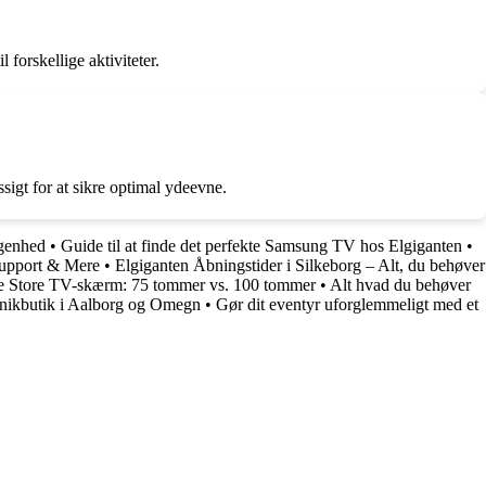
 forskellige aktiviteter.
sigt for at sikre optimal ydeevne.
ggenhed
•
Guide til at finde det perfekte Samsung TV hos Elgiganten
•
Support & Mere
•
Elgiganten Åbningstider i Silkeborg – Alt, du behøver
ige Store TV-skærm: 75 tommer vs. 100 tommer
•
Alt hvad du behøver
onikbutik i Aalborg og Omegn
•
Gør dit eventyr uforglemmeligt med et