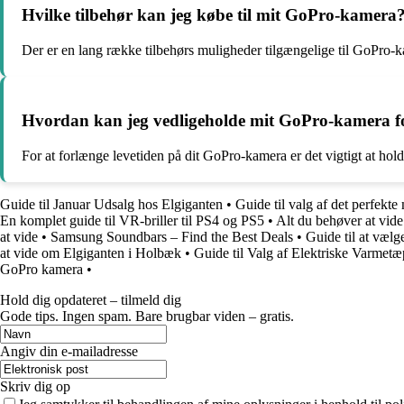
Hvilke tilbehør kan jeg købe til mit GoPro-kamera
Der er en lang række tilbehørs muligheder tilgængelige til GoPro-kamer
Hvordan kan jeg vedligeholde mit GoPro-kamera for
For at forlænge levetiden på dit GoPro-kamera er det vigtigt at hol
Guide til Januar Udsalg hos Elgiganten
•
Guide til valg af det perfekte
En komplet guide til VR-briller til PS4 og PS5
•
Alt du behøver at vid
at vide
•
Samsung Soundbars – Find the Best Deals
•
Guide til at væl
at vide om Elgiganten i Holbæk
•
Guide til Valg af Elektriske Varmet
GoPro kamera
•
Hold dig opdateret – tilmeld dig
Gode tips. Ingen spam. Bare brugbar viden – gratis.
Angiv din e-mailadresse
Skriv dig op