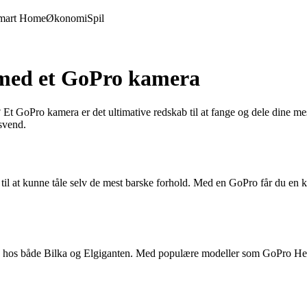
mart Home
Økonomi
Spil
 med et GoPro kamera
Et GoPro kamera er det ultimative redskab til at fange og dele dine mest
svend.
 til at kunne tåle selv de mest barske forhold. Med en GoPro får du en
alg hos både Bilka og Elgiganten. Med populære modeller som GoPro He