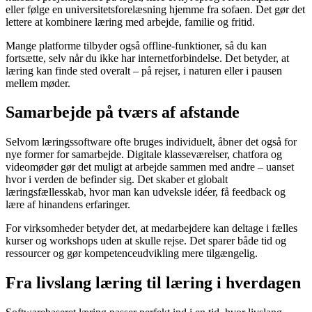
eller følge en universitetsforelæsning hjemme fra sofaen. Det gør det
lettere at kombinere læring med arbejde, familie og fritid.
Mange platforme tilbyder også offline-funktioner, så du kan
fortsætte, selv når du ikke har internetforbindelse. Det betyder, at
læring kan finde sted overalt – på rejser, i naturen eller i pausen
mellem møder.
Samarbejde på tværs af afstande
Selvom læringssoftware ofte bruges individuelt, åbner det også for
nye former for samarbejde. Digitale klasseværelser, chatfora og
videomøder gør det muligt at arbejde sammen med andre – uanset
hvor i verden de befinder sig. Det skaber et globalt
læringsfællesskab, hvor man kan udveksle idéer, få feedback og
lære af hinandens erfaringer.
For virksomheder betyder det, at medarbejdere kan deltage i fælles
kurser og workshops uden at skulle rejse. Det sparer både tid og
ressourcer og gør kompetenceudvikling mere tilgængelig.
Fra livslang læring til læring i hverdagen