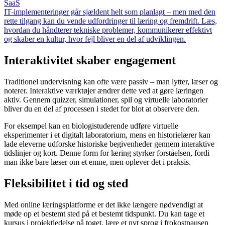
SaaS
IT-implementeringer går sjældent helt som planlagt – men med den
rette tilgang kan du vende udfordringer til læring og fremdrift. Læs,
hvordan du håndterer tekniske problemer, kommunikerer effektivt
og skaber en kultur, hvor fejl bliver en del af udviklingen.
Interaktivitet skaber engagement
Traditionel undervisning kan ofte være passiv – man lytter, læser og
noterer. Interaktive værktøjer ændrer dette ved at gøre læringen
aktiv. Gennem quizzer, simulationer, spil og virtuelle laboratorier
bliver du en del af processen i stedet for blot at observere den.
For eksempel kan en biologistuderende udføre virtuelle
eksperimenter i et digitalt laboratorium, mens en historielærer kan
lade eleverne udforske historiske begivenheder gennem interaktive
tidslinjer og kort. Denne form for læring styrker forståelsen, fordi
man ikke bare læser om et emne, men oplever det i praksis.
Fleksibilitet i tid og sted
Med online læringsplatforme er det ikke længere nødvendigt at
møde op et bestemt sted på et bestemt tidspunkt. Du kan tage et
kursus i projektledelse på toget, lære et nyt sprog i frokostpausen