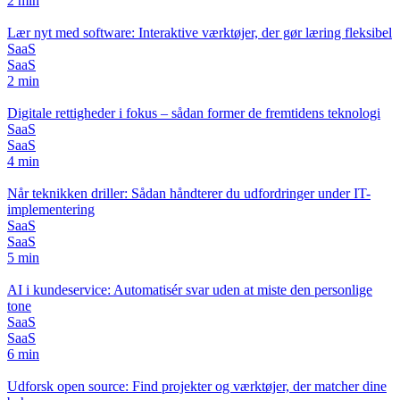
2 min
Lær nyt med software: Interaktive værktøjer, der gør læring fleksibel
SaaS
SaaS
2 min
Digitale rettigheder i fokus – sådan former de fremtidens teknologi
SaaS
SaaS
4 min
Når teknikken driller: Sådan håndterer du udfordringer under IT-
implementering
SaaS
SaaS
5 min
AI i kundeservice: Automatisér svar uden at miste den personlige
tone
SaaS
SaaS
6 min
Udforsk open source: Find projekter og værktøjer, der matcher dine