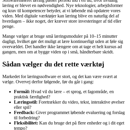
Softwarebaseret læring passer perfekt ind i en tid, hvor livslang
læring er blevet en nødvendighed. Nye teknologier, arbejdsformer
og krav til kompetencer betyder, at vi løbende må opdatere vores
viden. Med digitale værktøjer kan læring blive en naturlig del af
hverdagen – ikke noget, der kræver store investeringer af tid eller
penge.
Mange vælger at bruge små læringsmoduler på 10–15 minutter
dagligt, hvilket gør det muligt at lære kontinuerligt uden at føle sig
overvældet. Det handler ikke længere om at tage et helt kursus ad
gangen, men om at bygge viden op i små, håndterbare skridt.
Sådan vælger du det rette værktøj
Markedet for læringssoftware er stort, og det kan være svært at
vælge. Overvej derfor følgende, før du går i gang:
Formål:
Hvad vil du lære – et sprog, et fagområde, en
praktisk færdighed?
Læringsstil:
Foretrækker du video, tekst, interaktive øvelser
eller spil?
Feedback:
Giver programmet løbende evaluering og forslag
til forbedring?
Fleksibilitet:
Kan du bruge det på flere enheder og i dit eget
tempo?