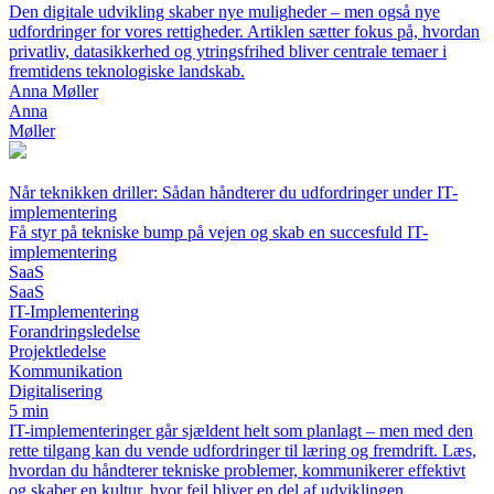
Den digitale udvikling skaber nye muligheder – men også nye
udfordringer for vores rettigheder. Artiklen sætter fokus på, hvordan
privatliv, datasikkerhed og ytringsfrihed bliver centrale temaer i
fremtidens teknologiske landskab.
Anna Møller
Anna
Møller
Når teknikken driller: Sådan håndterer du udfordringer under IT-
implementering
Få styr på tekniske bump på vejen og skab en succesfuld IT-
implementering
SaaS
SaaS
IT-Implementering
Forandringsledelse
Projektledelse
Kommunikation
Digitalisering
5 min
IT-implementeringer går sjældent helt som planlagt – men med den
rette tilgang kan du vende udfordringer til læring og fremdrift. Læs,
hvordan du håndterer tekniske problemer, kommunikerer effektivt
og skaber en kultur, hvor fejl bliver en del af udviklingen.