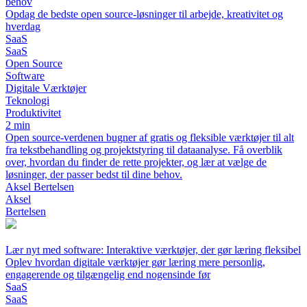
behov
Opdag de bedste open source-løsninger til arbejde, kreativitet og
hverdag
SaaS
SaaS
Open Source
Software
Digitale Værktøjer
Teknologi
Produktivitet
2 min
Open source-verdenen bugner af gratis og fleksible værktøjer til alt
fra tekstbehandling og projektstyring til dataanalyse. Få overblik
over, hvordan du finder de rette projekter, og lær at vælge de
løsninger, der passer bedst til dine behov.
Aksel Bertelsen
Aksel
Bertelsen
Lær nyt med software: Interaktive værktøjer, der gør læring fleksibel
Oplev hvordan digitale værktøjer gør læring mere personlig,
engagerende og tilgængelig end nogensinde før
SaaS
SaaS