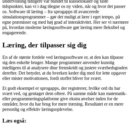
undervisning tidligere var bundet til klasselokaler og faste
tidspunkter, kan vi i dag tilegne os ny viden, når og hvor det passer
os. Software til læring – fra sprogapps til avancerede
simulationsprogrammer – gør det muligt at lære i eget tempo, på
egne præmisser og med høj grad af interaktivitet. Her ser vi nærmere
på, hvordan moderne læringssoftware gør læring mere fleksibel og
engagerende.
Læring, der tilpasser sig dig
En af de største fordele ved læringssoftware er, at den kan tilpasse
sig den enkelte bruger. Mange programmer anvender kunstig
intelligens til at analysere dine fremskridt og justere sværhedsgraden
derefter. Det betyder, at du hverken keder dig med for lette opgaver
eller mister motivationen, fordi stoffet bliver for svært.
Et godt eksempel er sprogapps, der registrerer, hvilke ord du har
svært ved, og gentager dem oftere. På samme måde kan matematik-
eller programmeringsplatforme give ekstra øvelser inden for de
områder, hvor du har brug for mere træning. Resultatet er en mere
personlig og effektiv læringsoplevelse.
Læs også: