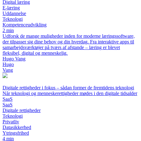
Digital læring
E-læring
Uddannelse
Teknologi
Kompetenceudvikling
2 min
Udforsk de mange muligheder inden for moderne læringssoftware,
der tilpasser sig dine behov og din hverdag. Fra interaktive apps til
samarbejdsværktøjer på tværs af afstande – læring er blevet
fleksibel, digital og menneskelig.
Hugo Vang
Hugo
Vang
Digitale rettigheder i fokus – sådan former de fremtidens teknologi
Når teknologi og menneskerettigheder mødes i den digitale tidsalder
SaaS
SaaS
Digitale rettigheder
Teknologi
Privatliv
Datasikkerhed
Ytringsfrihed
4 min