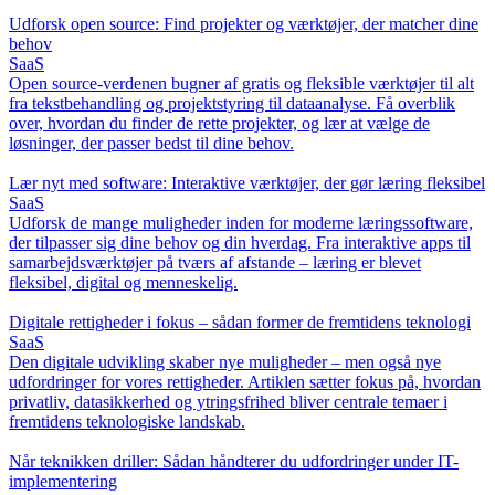
Udforsk open source: Find projekter og værktøjer, der matcher dine
behov
SaaS
Open source-verdenen bugner af gratis og fleksible værktøjer til alt
fra tekstbehandling og projektstyring til dataanalyse. Få overblik
over, hvordan du finder de rette projekter, og lær at vælge de
løsninger, der passer bedst til dine behov.
Lær nyt med software: Interaktive værktøjer, der gør læring fleksibel
SaaS
Udforsk de mange muligheder inden for moderne læringssoftware,
der tilpasser sig dine behov og din hverdag. Fra interaktive apps til
samarbejdsværktøjer på tværs af afstande – læring er blevet
fleksibel, digital og menneskelig.
Digitale rettigheder i fokus – sådan former de fremtidens teknologi
SaaS
Den digitale udvikling skaber nye muligheder – men også nye
udfordringer for vores rettigheder. Artiklen sætter fokus på, hvordan
privatliv, datasikkerhed og ytringsfrihed bliver centrale temaer i
fremtidens teknologiske landskab.
Når teknikken driller: Sådan håndterer du udfordringer under IT-
implementering