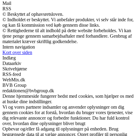
Mail
RSS
© Beskyttet af ophavsretsloven.
© Indholdet er beskyttet. Vi anbefaler produkter, vi selv står inde for,
og kan få kommission ved køb gennem disse links.
© Rettighederne til alt indhold på dette website forbeholdes. Vi kan
tjene penge gennem samarbejdsaftaler med forhandlere. Genbrug af
materialet kræver skriftlig godkendelse.
Intern navigation
Kort over siden
Indlæg
Dataarkiv
Skrivehjørne
RSS-feed
WebMix.dk
BVB Group
redaktionen@bvbgroup.dk
Denne hjemmeside fungerer bedst med cookies, som hjælper os med
at huske dine indstillinger.
Vi og vores partnere indsamler og anvender oplysninger om dig
gennem cookies for at forstå, hvordan du bruger vores tjenester, vise
dig relevante annoncer og forbedre funktioner. Du har fuld kontrol
over, hvordan dine oplysninger bliver brugt
Opbevar og/eller få adgang til oplysninger på enheden. Brug
begrænsede data til at vælge annoncer. Opret profiler til personlig