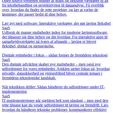
Open source-verdenen bugner af gratis og fleksible værktøjer til alt
fra tekstbehandling og projektstyring til dataanalyse. Få overblik
over, hvordan du finder de rette projekter, og lær at vælge de
løsninger, der passer bedst til dine behov.
Lær nyt med software: Interaktive værktøjer, der gør læring fleksibel
SaaS
Udforsk de mange muligheder inden for moderne læringssoftware,
der tilpasser sig dine behov og din hverdag. Fra interaktive apps til
samarbejdsværktøjer på tværs af afstande – læring er blevet
fleksibel, digital og menneskelig.
Digitale rettigheder i fokus – sådan former de fremtidens teknologi
SaaS
Den digitale udvikling skaber nye muligheder – men også nye
udfordringer for vores rettigheder. Artiklen sætter fokus på, hvordan
privatliv, datasikkerhed og ytringsfrihed bliver centrale temaer i
fremtidens teknologiske landskab.
Når teknikken driller: Sådan håndterer du udfordringer under IT-
implementering
SaaS
IT-implementeringer går sjældent helt som planlagt – men med den
rette tilgang kan du vende udfordringer til læring og fremdrift. Læs,
hvordan du håndterer tekniske problemer, kommunikerer effektivt