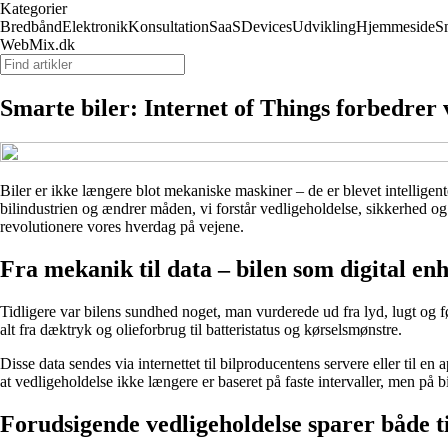
Kategorier
Bredbånd
Elektronik
Konsultation
SaaS
Devices
Udvikling
Hjemmeside
S
WebMix.dk
Smarte biler: Internet of Things forbedrer v
Biler er ikke længere blot mekaniske maskiner – de er blevet intelligen
bilindustrien og ændrer måden, vi forstår vedligeholdelse, sikkerhed og dr
revolutionere vores hverdag på vejene.
Fra mekanik til data – bilen som digital en
Tidligere var bilens sundhed noget, man vurderede ud fra lyd, lugt og fø
alt fra dæktryk og olieforbrug til batteristatus og kørselsmønstre.
Disse data sendes via internettet til bilproducentens servere eller til e
at vedligeholdelse ikke længere er baseret på faste intervaller, men på b
Forudsigende vedligeholdelse sparer både t