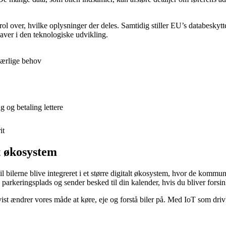
trol over, hvilke oplysninger der deles. Samtidig stiller EU’s databesk
gaver i den teknologiske udvikling.
særlige behov
 og betaling lettere
it
nt økosystem
vil bilerne blive integreret i et større digitalt økosystem, hvor de komm
n parkeringsplads og sender besked til din kalender, hvis du bliver forsin
advist ændrer vores måde at køre, eje og forstå biler på. Med IoT som dri