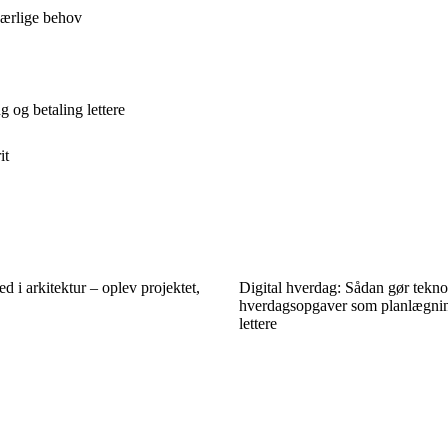
særlige behov
 og betaling lettere
it
ed i arkitektur – oplev projektet,
Digital hverdag: Sådan gør tekno
hverdagsopgaver som planlægnin
lettere