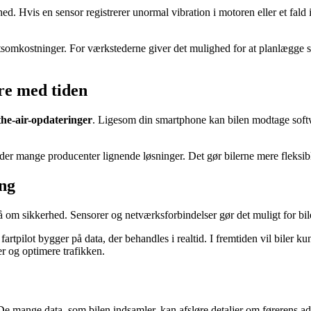
 Hvis en sensor registrerer unormal vibration i motoren eller et fald i
tsomkostninger. For værkstederne giver det mulighed for at planlægge ser
dre med tiden
the-air-opdateringer
. Ligesom din smartphone kan bilen modtage softwar
byder mange producenter lignende løsninger. Det gør bilerne mere fleksib
ng
m sikkerhed. Sensorer og netværksforbindelser gør det muligt for bilen 
rtpilot bygger på data, der behandles i realtid. I fremtiden vil biler
r og optimere trafikken.
. De mange data, som bilen indsamler, kan afsløre detaljer om førerens ad