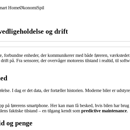
mart Home
Økonomi
Spil
edligeholdelse og drift
te, forbundne enheder, der kommunikerer med både føreren, værkstedet og
ift på. Fra sensorer, der overvåger motorens tilstand i realtid, til softwa
hed
lelse. I dag er det data, der fortæller historien. Moderne biler er udst
n app på førerens smartphone. Her kan man få besked, hvis bilen har brug 
ilens faktiske tilstand – en tilgang kendt som
predictive maintenance
.
id og penge