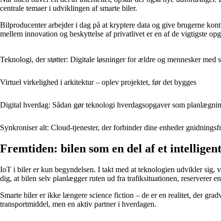
centrale temaer i udviklingen af smarte biler.
Bilproducenter arbejder i dag på at kryptere data og give brugerne kon
mellem innovation og beskyttelse af privatlivet er en af de vigtigste op
Teknologi, der støtter: Digitale løsninger for ældre og mennesker med 
Virtuel virkelighed i arkitektur – oplev projektet, før det bygges
Digital hverdag: Sådan gør teknologi hverdagsopgaver som planlægning
Synkroniser alt: Cloud-tjenester, der forbinder dine enheder gnidningsfr
Fremtiden: bilen som en del af et intellige
IoT i biler er kun begyndelsen. I takt med at teknologien udvikler sig, 
dig, at bilen selv planlægger ruten ud fra trafiksituationen, reserverer e
Smarte biler er ikke længere science fiction – de er en realitet, der gr
transportmiddel, men en aktiv partner i hverdagen.