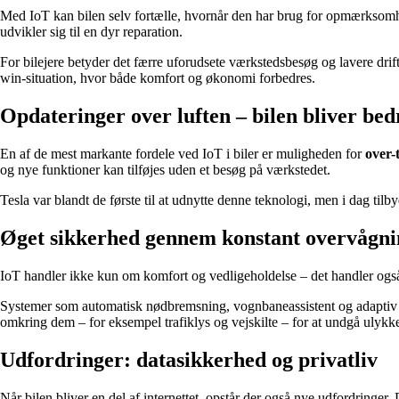
Med IoT kan bilen selv fortælle, hvornår den har brug for opmærksomhed.
udvikler sig til en dyr reparation.
For bilejere betyder det færre uforudsete værkstedsbesøg og lavere drif
win-situation, hvor både komfort og økonomi forbedres.
Opdateringer over luften – bilen bliver be
En af de mest markante fordele ved IoT i biler er muligheden for
over-
og nye funktioner kan tilføjes uden et besøg på værkstedet.
Tesla var blandt de første til at udnytte denne teknologi, men i dag til
Øget sikkerhed gennem konstant overvågni
IoT handler ikke kun om komfort og vedligeholdelse – det handler også o
Systemer som automatisk nødbremsning, vognbaneassistent og adaptiv fa
omkring dem – for eksempel trafiklys og vejskilte – for at undgå ulykke
Udfordringer: datasikkerhed og privatliv
Når bilen bliver en del af internettet, opstår der også nye udfordringer