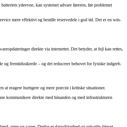
 batteriets ydeevne, kan systemet advare føreren, før problemet
vice mere effektivt og bestille reservedele i god tid. Det er en win-
eopdateringer direkte via internettet. Det betyder, at fejl kan rettes,
le og fremtidssikrede – og det reducerer behovet for fysiske indgreb.
at reagere hurtigere og mere præcist i kritiske situationer.
 kunne kommunikere direkte med hinanden og med infrastrukturen
færd, ruter og vaner. Derfor er datasikkerhed og privatliv blevet