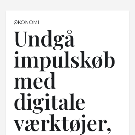
ØKONOMI
Undgå
impulskøb
med
digitale
værktøjer,