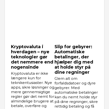
Kryptovaluta i
Slip for gebyrer:
hverdagen – nye
Automatiske
teknologier gør
betalinger, der
det nemmere end
hjælper dig med
nogensinde
at holde styr på
dine regninger
Kryptovaluta er ikke
længere kun for
Glem alt om
teknikentusiaster. Nye
forfaldsdatoer og dyre
apps, sikre løsninger og
gebyrer. Med
mere gennemsigtige
automatiske betalinger
regler gør det nemt for
kan du nemt holde styr
almindelige brugere at
på dine regninger, sikre
betale, overføre og
rettidig betaling og få