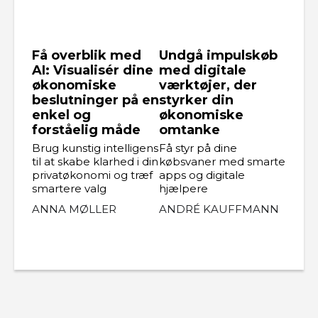
Få overblik med
Undgå impulskøb
AI: Visualisér dine
med digitale
økonomiske
værktøjer, der
beslutninger på en
styrker din
enkel og
økonomiske
forståelig måde
omtanke
Brug kunstig intelligens
Få styr på dine
til at skabe klarhed i din
købsvaner med smarte
privatøkonomi og træf
apps og digitale
smartere valg
hjælpere
ANNA MØLLER
ANDRÉ KAUFFMANN